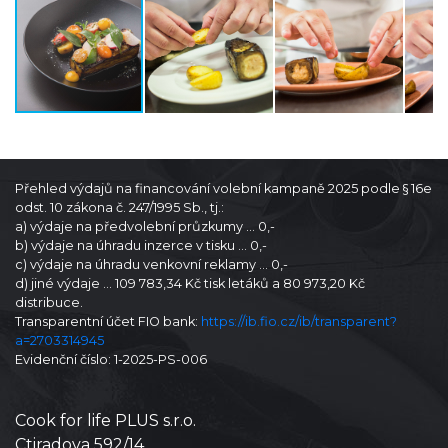
Přehled výdajů na financování volební kampaně 2025 podle § 16e
odst. 10 zákona č. 247/1995 Sb., tj.:
a) výdaje na předvolební průzkumy … 0,-
b) výdaje na úhradu inzerce v tisku … 0,-
c) výdaje na úhradu venkovní reklamy … 0,-
d) jiné výdaje … 109 783,34 Kč tisk letáků a 80 973,20 Kč
distribuce.
Transparentní účet FIO bank:
https://ib.fio.cz/ib/transparent?
a=2703314945
Evidenční číslo: 1-2025-PS-006
Cook for life PLUS s.r.o.
Ctiradova 592/14